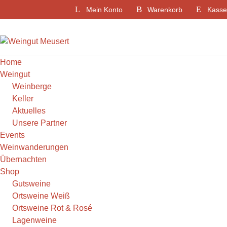
Weiter
Mein Konto
Warenkorb
Kasse
zum
Inhalt
Home
Weingut
Weinberge
Keller
Aktuelles
Unsere Partner
Events
Weinwanderungen
Übernachten
Shop
Gutsweine
Ortsweine Weiß
Ortsweine Rot & Rosé
Lagenweine