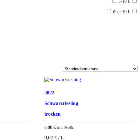
5-10 €
über 10 €
2022
Schwarzriesling
trocken
6,80
€
inkl. MwSt.
9,07 € / L