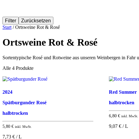
Filter
Zurücksetzen
Start
/ Ortsweine Rot & Rosé
Ortsweine Rot & Rosé
Sortentypische Rosé und Rotweine aus unseren Weinbergen in Fahr u
Alle 4 Produkte
2024
Red Summer
Spätburgunder Rosé
halbtrocken
halbtrocken
6,80
€
inkl. MwSt.
9,07 € / L
5,80
€
inkl. MwSt.
7,73 € / L