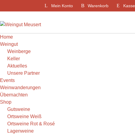
Weiter
Mein Konto
Warenkorb
Kasse
zum
Inhalt
Home
Weingut
Weinberge
Keller
Aktuelles
Unsere Partner
Events
Weinwanderungen
Übernachten
Shop
Gutsweine
Ortsweine Weiß
Ortsweine Rot & Rosé
Lagenweine