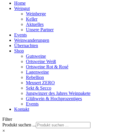
Home
Weingut
Weinberge
Keller
Aktuelles
Unsere Partner
Events
Weinwanderungen
Übernachten
Shop
Gutsweine
Ortsweine Weiß
Ortsweine Rot & Rosé
Lagenweine
Rebellion
Meusert ZERO
Sekt & Secco
Jungwinzer des Jahres Weinpakete
Glühwein & Hochprozentiges
Events
Kontakt
Filter
Produkt suchen ...
×