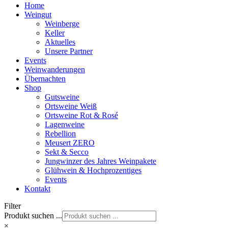
Home
Weingut
Weinberge
Keller
Aktuelles
Unsere Partner
Events
Weinwanderungen
Übernachten
Shop
Gutsweine
Ortsweine Weiß
Ortsweine Rot & Rosé
Lagenweine
Rebellion
Meusert ZERO
Sekt & Secco
Jungwinzer des Jahres Weinpakete
Glühwein & Hochprozentiges
Events
Kontakt
Filter
Produkt suchen ...
×