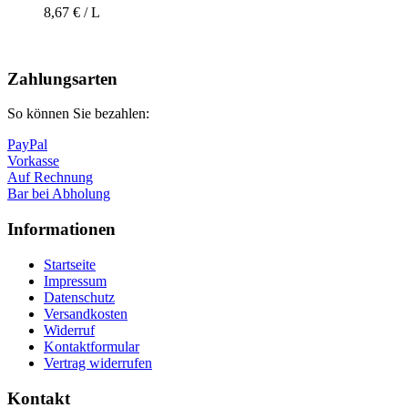
8,67 € / L
Nach
oben
Zahlungsarten
So können Sie bezahlen:
PayPal
Vorkasse
Auf Rechnung
Bar bei Abholung
Informationen
Startseite
Impressum
Datenschutz
Versandkosten
Widerruf
Kontaktformular
Vertrag widerrufen
Kontakt