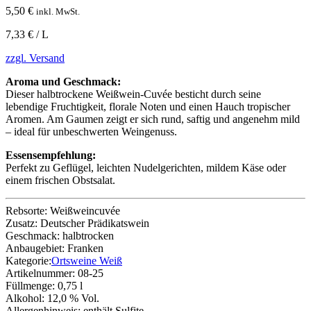
5,50
€
inkl. MwSt.
7,33 € / L
zzgl. Versand
Aroma und Geschmack:
Dieser halbtrockene Weißwein-Cuvée besticht durch seine
lebendige Fruchtigkeit, florale Noten und einen Hauch tropischer
Aromen. Am Gaumen zeigt er sich rund, saftig und angenehm mild
– ideal für unbeschwerten Weingenuss.
Essensempfehlung:
Perfekt zu Geflügel, leichten Nudelgerichten, mildem Käse oder
einem frischen Obstsalat.
Rebsorte:
Weißweincuvée
Zusatz:
Deutscher Prädikatswein
Geschmack:
halbtrocken
Anbaugebiet:
Franken
Kategorie:
Ortsweine Weiß
Artikelnummer:
08-25
Füllmenge:
0,75 l
Alkohol:
12,0 % Vol.
Allergenhinweis:
enthält Sulfite