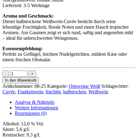
Lieferzeit:
3-5 Werktage
Aroma und Geschmack:
Dieser halbtrockene Weißwein-Cuvée besticht durch seine
lebendige Fruchtigkeit, florale Noten und einen Hauch tropischer
Aromen. Am Gaumen zeigt er sich rund, saftig und angenehm mild
– ideal für unbeschwerten Weingenuss.
Essensempfehlung:
Perfekt zu Geflügel, leichten Nudelgerichten, mildem Käse oder
einem frischen Obstsalat.
Cuvée
248
In den Warenkorb
Menge
Artikelnummer:
08-25
Kategorie:
Ortsweine Weiß
Schlagwörter:
Cuvée
,
Frankenwein
,
fruchtig
,
halbtrocken
,
Weißwein
Analyse & Nährinfo
Weitere Informationen
Rezensionen (0)
Alkohol:
12,0 % Vol.
Säure:
5,6 g/L
Restzucker:
9,3 g/L