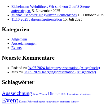
Eichelmann Weinführer: Wir sind von 2 auf 3 Sterne
aufgestiegen.
5. November 2025
Michael ist bester Jungwinzer Deutschlands
13. Oktober 2025
11.10.2025 Jahrgangspräsentation
15. Juli 2025
Kategorien
Allgemein
Auszeichnungen
Events
Neueste Kommentare
Roland
zu
04.05.2024 Jahrgangspräsentation (Ausgebucht)
Max
zu
04.05.2024 Jahrgangspräsentation (Ausgebucht)
Schlagwörter
Auszeichnung
Dinner
Beste Winzer
DLG Jungwinzer des Jahres
Event
Events
Fährenschoppen
jungwinzer
prämierte Winzer