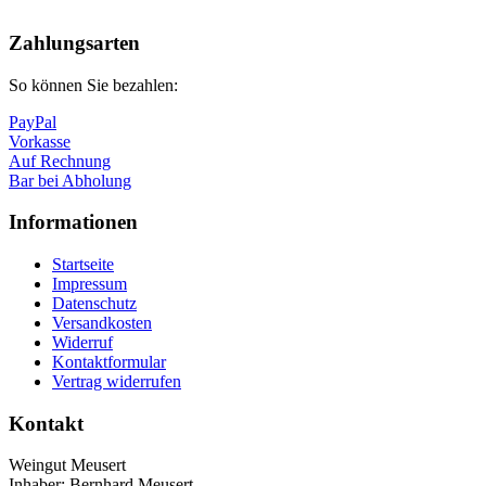
Nach
oben
Zahlungsarten
So können Sie bezahlen:
PayPal
Vorkasse
Auf Rechnung
Bar bei Abholung
Informationen
Startseite
Impressum
Datenschutz
Versandkosten
Widerruf
Kontaktformular
Vertrag widerrufen
Kontakt
Weingut Meusert
Inhaber: Bernhard Meusert