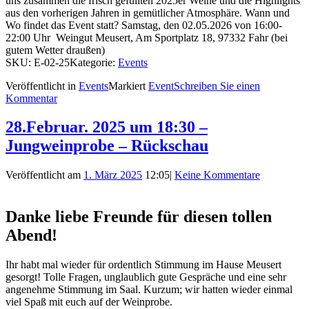
uns zusammen die frisch gefüllten 2025er Weine und die Highlights
aus den vorherigen Jahren in gemütlicher Atmosphäre. Wann und
Wo findet das Event statt? Samstag, den 02.05.2026 von 16:00-
22:00 Uhr Weingut Meusert, Am Sportplatz 18, 97332 Fahr (bei
gutem Wetter draußen)
SKU:
E-02-25
Kategorie:
Events
Veröffentlicht in
Events
Markiert
Event
Schreiben Sie einen
Kommentar
28.Februar. 2025 um 18:30 –
Jungweinprobe – Rückschau
Veröffentlicht am
1. März 2025
12:05
|
Keine Kommentare
Danke liebe Freunde für diesen tollen
Abend!
Ihr habt mal wieder für ordentlich Stimmung im Hause Meusert
gesorgt! Tolle Fragen, unglaublich gute Gespräche und eine sehr
angenehme Stimmung im Saal. Kurzum; wir hatten wieder einmal
viel Spaß mit euch auf der Weinprobe.