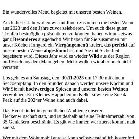
Ein wundervolles Menü begleitet mit unseren besten Weinen.
Auch dieses Jahr wollen wir mit Ihnen zusammen die besten Weine
aus 2023 und den Jahre zuvor zelebrieren. Um euch diese guten
Tropfen bestmöglich präsentieren zu können, haben wir uns etwas
ganz
Besonderes
ausgedacht! Wir haben für Sie zusammen mit
unser Köchen Irmgard ein
Viergängemenü
kreiert, das
perfekt
auf
unsere besten Weine
abgestimmt
ist, und Sie mit Sicherheit
begeistern wird. Dieses Jahr wird es wieder
Wild
aus der Region
und
Fisch
aus dem Main geben. Mehr wollen wir aber noch nicht
verraten.
Los geht es am Samstag, den
30.11.2023
um 17:30 mit einem
Seccoempfang. In den Stunden danach werden unsere Köchin und
Wir Sie mit
hochwertigen
Spiesen
und unseren
besten Weinen
verwöhnen. Ein Kleines Häppchen im Keller sowie eine Sneak
Peak auf die 2024er Weine sind auch dabei.
Das Event findet im gemütlichen Ambiente unserer
Heckenwirtschaft statt, und ist deshalb auf eine Teilnehmerzahl von
35 Genießern beschränkt. Es gilt wie immer, wer zuerst kommt malt
zuerst.
Wer mit dem Wohnmobil anreist, kann selbstverständlich kostenfrei