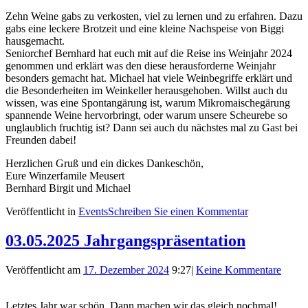
Zehn Weine gabs zu verkosten, viel zu lernen und zu erfahren. Dazu
gabs eine leckere Brotzeit und eine kleine Nachspeise von Biggi
hausgemacht.
Seniorchef Bernhard hat euch mit auf die Reise ins Weinjahr 2024
genommen und erklärt was den diese herausforderne Weinjahr
besonders gemacht hat. Michael hat viele Weinbegriffe erklärt und
die Besonderheiten im Weinkeller herausgehoben. Willst auch du
wissen, was eine Spontangärung ist, warum Mikromaischegärung
spannende Weine hervorbringt, oder warum unsere Scheurebe so
unglaublich fruchtig ist? Dann sei auch du nächstes mal zu Gast bei
Freunden dabei!
Herzlichen Gruß und ein dickes Dankeschön,
Eure Winzerfamile Meusert
Bernhard Birgit und Michael
Veröffentlicht in
Events
Schreiben Sie einen Kommentar
03.05.2025 Jahrgangspräsentation
Veröffentlicht am
17. Dezember 2024
9:27
|
Keine Kommentare
Letztes Jahr war schön. Dann machen wir das gleich nochmal!