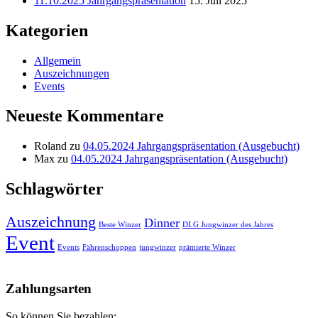
11.10.2025 Jahrgangspräsentation
15. Juli 2025
Kategorien
Allgemein
Auszeichnungen
Events
Neueste Kommentare
Roland
zu
04.05.2024 Jahrgangspräsentation (Ausgebucht)
Max
zu
04.05.2024 Jahrgangspräsentation (Ausgebucht)
Schlagwörter
Auszeichnung
Dinner
Beste Winzer
DLG Jungwinzer des Jahres
Event
Events
Fährenschoppen
jungwinzer
prämierte Winzer
Nach
oben
Zahlungsarten
So können Sie bezahlen: