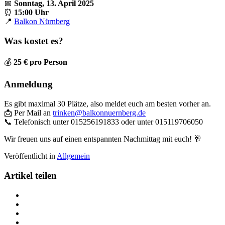
📅
Sonntag, 13. April 2025
⏰
15:00 Uhr
📍
Balkon Nürnberg
Was kostet es?
💰
25 € pro Person
Anmeldung
Es gibt maximal 30 Plätze, also meldet euch am besten vorher an.
📩 Per Mail an
trinken@balkonnuernberg.de
📞 Telefonisch unter 015256191833 oder unter 015119706050
Wir freuen uns auf einen entspannten Nachmittag mit euch! 🥂
Veröffentlicht in
Allgemein
Artikel teilen
Teilen
13.
Teilen
April
13.
Teilen
Weinprobe
April
13.
Teilen