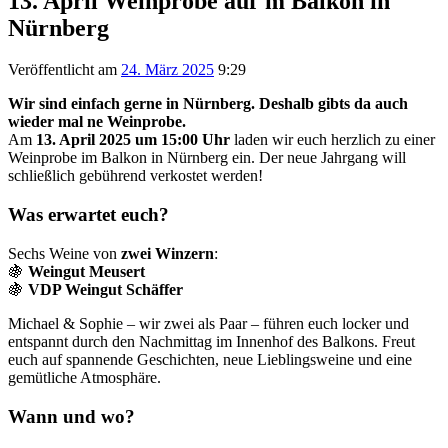
13. April Weinprobe auf´m Balkon in
Nürnberg
Veröffentlicht am
24. März 2025
9:29
Wir sind einfach gerne in Nürnberg. Deshalb gibts da auch
wieder mal ne Weinprobe.
Am
13. April 2025 um 15:00 Uhr
laden wir euch herzlich zu einer
Weinprobe im Balkon in Nürnberg ein. Der neue Jahrgang will
schließlich gebührend verkostet werden!
Was erwartet euch?
Sechs Weine von
zwei Winzern
:
🍇
Weingut Meusert
🍇
VDP Weingut Schäffer
Michael & Sophie – wir zwei als Paar – führen euch locker und
entspannt durch den Nachmittag im Innenhof des Balkons. Freut
euch auf spannende Geschichten, neue Lieblingsweine und eine
gemütliche Atmosphäre.
Wann und wo?